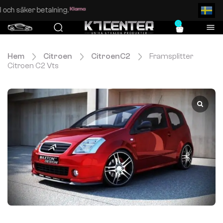
Enkel och säker betalning.
0
Hem
Citroen
CitroenC2
Framsplitter
Citroen C2 Vts