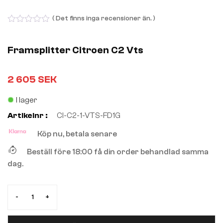
( Det finns inga recensioner än. )
0
out
of
Framsplitter Citroen C2 Vts
5
2 605
SEK
I lager
Artikelnr :
CI-C2-1-VTS-FD1G
Köp nu, betala senare
Beställ före 18:00 få din order behandlad samma
dag.
-
+