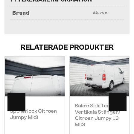
Brand
Maxton
RELATERADE PRODUKTER
Visa
Visa
Bakre Splitter (med
Spoilerlock Citroen
Vertikala Stänger)
Jumpy Mk3
Citroen Jumpy L3
Mk3