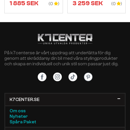
1 885
SEK
3 259
SEK
(0
(0
På k7center.se är vårt uppdrag att underlätta för dig
genom att skräddarsy din bil med våra stylingprodukter
och skapa en individuell och unik stil som passar just dig.
K7CENTER.SE
Om oss
Nyheter
Spåra Paket