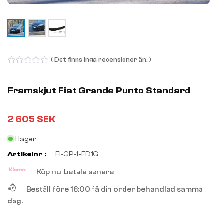
( Det finns inga recensioner än. )
0
out
of
Framskjut Fiat Grande Punto Standard
5
2 605
SEK
I lager
Artikelnr :
FI-GP-1-FD1G
Köp nu, betala senare
Beställ före 18:00 få din order behandlad samma
dag.