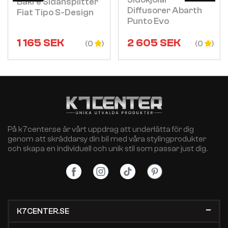
Bakre Sidansplitter
Diffusorer Abarth
Fiat Tipo S-Design
Punto Evo
1 165
SEK
2 605
SEK
(0
(0
På k7center.se är vårt uppdrag att underlätta för dig
genom att skräddarsy din bil med våra stylingprodukter
och skapa en individuell och unik stil som passar just dig.
K7CENTER.SE