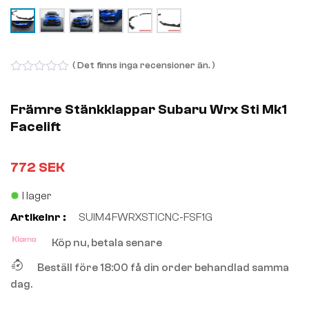
( Det finns inga recensioner än. )
0
out
of
Främre Stänkklappar Subaru Wrx Sti Mk1
5
Facelift
772
SEK
I lager
Artikelnr :
SUIM4FWRXSTICNC-FSF1G
Köp nu, betala senare
Beställ före 18:00 få din order behandlad samma
dag.