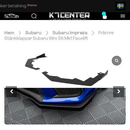
Enkel och säker betalning.
0
Hem
Subaru
Subaru Impreza
Främre
Stänkklappar Subaru Wrx Sti Mk1 Facelift