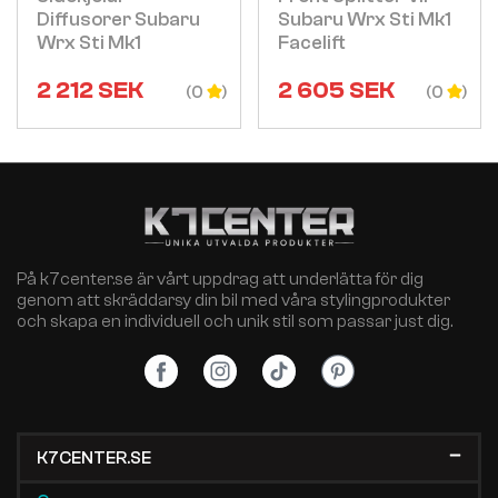
Diffusorer Subaru
Subaru Wrx Sti Mk1
Wrx Sti Mk1
Facelift
2 212
SEK
2 605
SEK
(0
(0
På k7center.se är vårt uppdrag att underlätta för dig
genom att skräddarsy din bil med våra stylingprodukter
och skapa en individuell och unik stil som passar just dig.
K7CENTER.SE