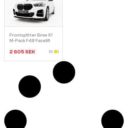
Visa
Frontsplitter Bmw X1
M-Pack F48 Facelift
2 605
SEK
(0