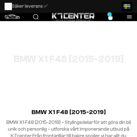
ker leverans ✅
0
BMW X1 F48 [2015-2019]
BMW X1 F48 [2015-2019]
BMW X1 F48 [2015-2019] – Stylingsdelar för att göra din bil
unik och personlig – utforska vårt imponerande utbud på
K7center Från frontgrillar till bakre spoiler, vi har allt du